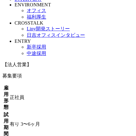
ENVIRONMENT
オフィス
福利厚生
CROSSTALK
Liny開発ストーリー
日吉オフィスインタビュー
ENTRY
新卒採用
中途採用
【法人営業】
募集要項
雇
用
正社員
形
態
試
用
有り 3〜6ヶ月
期
間