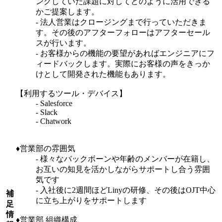
ングしていた課題に対してどのように活用できる
かご提案します。
- 法人営業はクロージングまで行っていただきま
す。その後のアフターフォローはアフターセール
スが行います。
- お客様からの機能の要望があればエンジニアにフ
ィードバックします。実際にお客様の声をきっか
けとして開発された機能もあります。
【利用するツール・デバイス】
- Salesforce
- Slack
- Chatwork
♦︎営業部の雰囲気
- 様々なバックボーンや年齢のメンバーが在籍し、
お互いの知見を活かしながらサポートし合う雰囲
気です
- 入社後に2週間ほどLinyの研修、その後はOJT中心
補
に立ち上がりをサポートします
足
情
♦︎営業部 組織構成