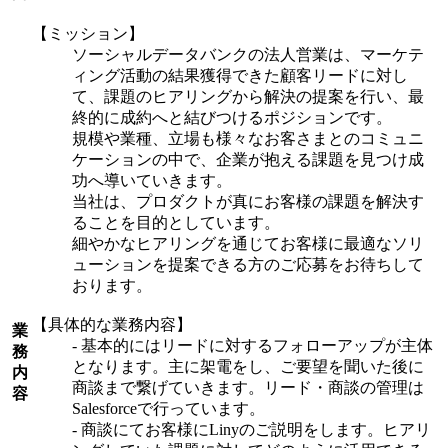
【ミッション】
ソーシャルデータバンクの法人営業は、マーケテ
ィング活動の結果獲得できた顧客リードに対し
て、課題のヒアリングから解決の提案を行い、最
終的に成約へと結びつけるポジションです。
規模や業種、立場も様々なお客さまとのコミュニ
ケーションの中で、企業が抱える課題を見つけ成
功へ導いていきます。
当社は、プロダクトが真にお客様の課題を解決す
ることを目的としています。
細やかなヒアリングを通じてお客様に最適なソリ
ューションを提案できる方のご応募をお待ちして
おります。
【具体的な業務内容】
業
- 基本的にはリードに対するフォローアップが主体
務
となります。主に架電をし、ご要望を聞いた後に
内
商談まで繋げていきます。リード・商談の管理は
容
Salesforceで行っています。
- 商談にてお客様にLinyのご説明をします。ヒアリ