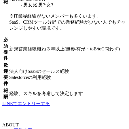
報
- 男女比 男7:女3
※IT業界経験がないメンバーも多くいます。
SaaS、CRMツール分野での業務経験が少ない人でもチャ
レンジしやすい環境です。
必
須
新規営業経験概ね３年以上(無形/有形・toB/toC問わず)
要
件
歓
迎
法人向けSaaSのセールス経験
要
Salesforceの利用経験
件
報
経験、スキルを考慮して決定します
酬
LINEでエントリーする
ABOUT